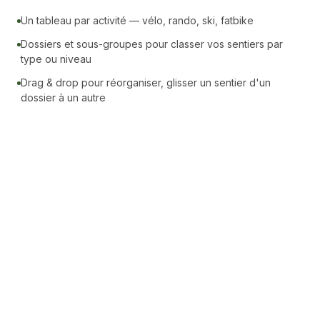
Un tableau par activité — vélo, rando, ski, fatbike
Dossiers et sous-groupes pour classer vos sentiers par
type ou niveau
Drag & drop pour réorganiser, glisser un sentier d'un
dossier à un autre
Vélo de mont
Conditions de sentier
ark
Été 2026
Vélo de montagne
Rechercher un sentier
Trier
Sentier
C
entier
rk