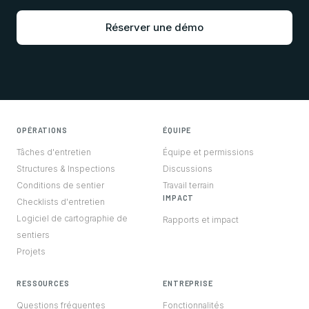
Réserver une démo
OPÉRATIONS
ÉQUIPE
Tâches d'entretien
Équipe et permissions
Structures & Inspections
Discussions
Conditions de sentier
Travail terrain
IMPACT
Checklists d'entretien
Logiciel de cartographie de
Rapports et impact
sentiers
Projets
RESSOURCES
ENTREPRISE
Questions fréquentes
Fonctionnalités