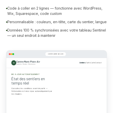
Code à coller en 2 lignes — fonctionne avec WordPress,
Wix, Squarespace, code custom
Personnalisable : couleurs, en-tête, carte du sentier, langue
Données 100 % synchronisées avec votre tableau Sentinel
— un seul endroit à maintenir
centre-plein-air.com
Centre Mont-Plein-Air
M
Sentiers
Tarifs
Carte
Contact
Explorez. Roulez. Découvrez.
MIS À JOUR AUTOMATIQUEMENT
État des sentiers en
temps réel
Consultez les conditions avant de partir —
La Bête Noire
l'information est mise à jour automatiquement par
Drainage en cours · km 2.4
nos équipes.
Descente Rapide
1
Boucle Bleue