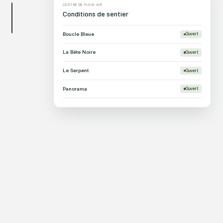
CENTRE DE PLEIN AIR
Conditions de sentier
Boucle Bleue
Ouvert
La Bête Noire
Ouvert
mapbox
VÉLO DE MONTAGNE
Le Serpent
Ouvert
PRIORITÉ
DATE DE CRÉATION
FAIBLE
LE 7 MAI À 12:28
Panorama
Ouvert
Rue Rosario-J.-Rhéaume
STATUT
AUTEUR
FL
Francis Lessard
STATUT
Nouveau
PRIORITÉ
FAIBLE
Assigné à
Utilisateur
Nom
Arbre tombé