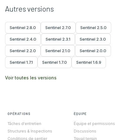
Autres versions
Sentinel
2.8.0
Sentinel
2.7.0
Sentinel
2.5.0
Sentinel
2.4.0
Sentinel
2.3.1
Sentinel
2.3.0
Sentinel
2.2.0
Sentinel
2.1.0
Sentinel
2.0.0
Sentinel
1.7.1
Sentinel
1.7.0
Sentinel
1.6.9
Voir toutes les versions
OPÉRATIONS
ÉQUIPE
Tâches d'entretien
Équipe et permissions
Structures & Inspections
Discussions
Conditions de sentier
Travail terrain